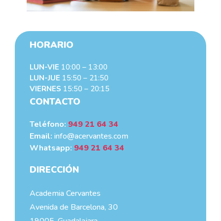
HORARIO
LUN-VIE
10:00 – 13:00
LUN-JUE
15:50 – 21:50
VIERNES
15:50 – 20:15
CONTACTO
Teléfono:
949 21 64 34
Email:
info@acervantes.com
Whatsapp:
949 21 64 34
DIRECCIÓN
Academia Cervantes
Avenida de Barcelona, 30