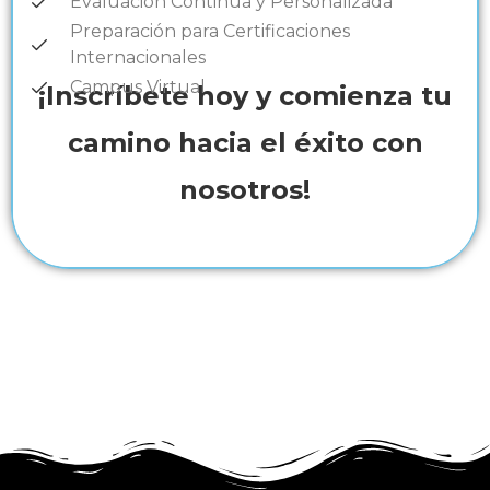
Evaluación Continua y Personalizada
Preparación para Certificaciones
Internacionales
Campus Virtual
¡Inscríbete hoy y comienza tu
camino hacia el éxito con
nosotros!