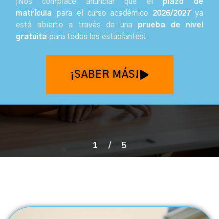
¡Nos complace anunciar que el
plazo de
matrícula
para el curso académico
2026/2027
ya
está abierto a través de una
prueba de nivel
gratuita
para todos los estudiantes
!
¡SABER MÁS!
1
/
5