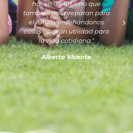
hacen de 10), sino que
también nos preparan para
el futuro, enseñándonos
cosas de gran utilidad para
la vida cotidiana."
Alberto Vicente