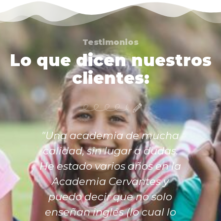
Testimonios
Lo que dicen nuestros
clientes:
"Una academia de mucha
calidad, sin lugar a dudas.
He estado varios años en la
Academia Cervantes y
puedo decir que no solo
enseñan inglés (lo cual lo