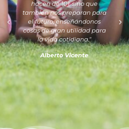
hacen de 10), sino que
también nos preparan para
el futuro, enseñándonos
cosas de gran utilidad para
la vida cotidiana."
Alberto Vicente