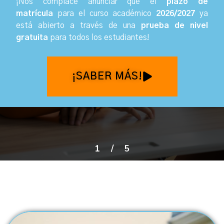
¡Nos complace anunciar que el
plazo de
matrícula
para el curso académico
2026/2027
ya
está abierto a través de una
prueba de nivel
gratuita
para todos los estudiantes
!
¡SABER MÁS!
1
/
5