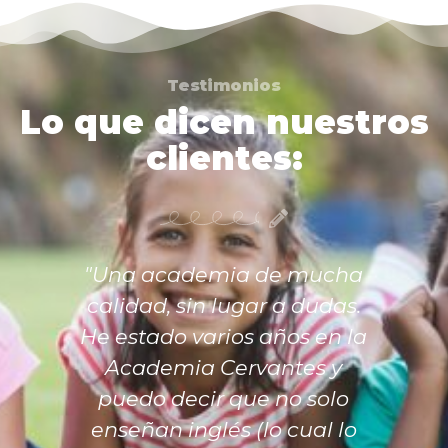
Testimonios
Lo que dicen nuestros
clientes:
"Una academia de mucha
calidad, sin lugar a dudas.
He estado varios años en la
Academia Cervantes y
puedo decir que no solo
enseñan inglés (lo cual lo