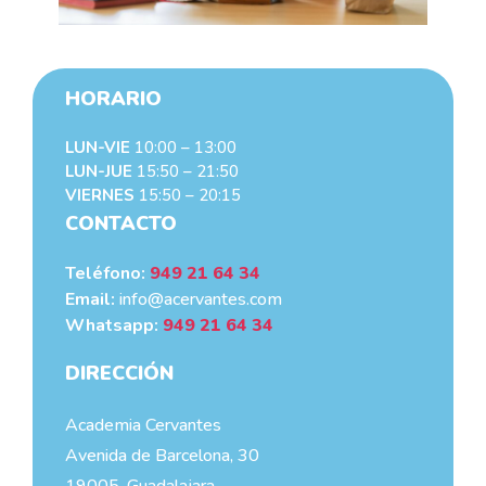
HORARIO
LUN-VIE
10:00 – 13:00
LUN-JUE
15:50 – 21:50
VIERNES
15:50 – 20:15
CONTACTO
Teléfono:
949 21 64 34
Email:
info@acervantes.com
Whatsapp:
949 21 64 34
DIRECCIÓN
Academia Cervantes
Avenida de Barcelona, 30