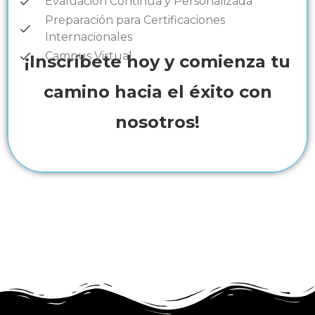
Evaluación Continua y Personalizada
Preparación para Certificaciones
Internacionales
Campus Virtual
¡Inscríbete hoy y comienza tu
camino hacia el éxito con
nosotros!