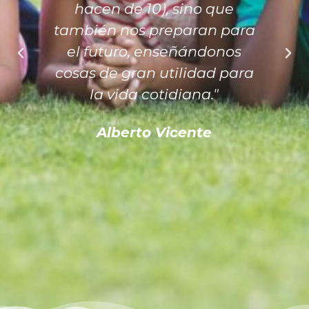
hacen de 10), sino que
también nos preparan para
el futuro, enseñándonos
cosas de gran utilidad para
la vida cotidiana."
Alberto Vicente