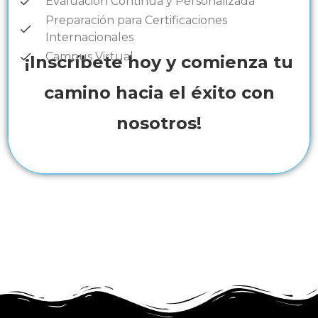
Evaluación Continua y Personalizada
Preparación para Certificaciones
Internacionales
Campus Virtual
¡Inscríbete hoy y comienza tu
camino hacia el éxito con
nosotros!