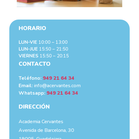
HORARIO
LUN-VIE
10:00 – 13:00
LUN-JUE
15:50 – 21:50
VIERNES
15:50 – 20:15
CONTACTO
Teléfono:
949 21 64 34
Email:
info@acervantes.com
Whatsapp:
949 21 64 34
DIRECCIÓN
Academia Cervantes
Avenida de Barcelona, 30