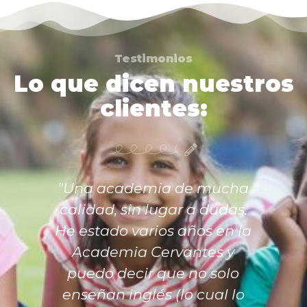
Testimonios
Lo que dicen nuestros
clientes:
"Una academia de mucha
calidad, sin lugar a dudas.
He estado varios años en la
Academia Cervantes y
puedo decir que no solo
enseñan inglés (lo cual lo