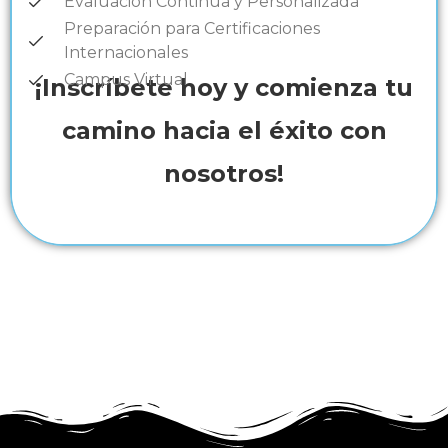
Evaluación Continua y Personalizada
Preparación para Certificaciones
Internacionales
Campus Virtual
¡Inscríbete hoy y comienza tu
camino hacia el éxito con
nosotros!