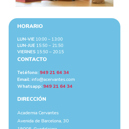
HORARIO
LUN-VIE
10:00 – 13:00
LUN-JUE
15:50 – 21:50
VIERNES
15:50 – 20:15
CONTACTO
Teléfono:
949 21 64 34
Email:
info@acervantes.com
Whatsapp:
949 21 64 34
DIRECCIÓN
Academia Cervantes
Avenida de Barcelona, 30