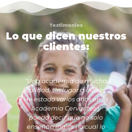
Testimonios
Lo que dicen nuestros
clientes:
"Una academia de mucha
calidad, sin lugar a dudas.
He estado varios años en la
Academia Cervantes y
puedo decir que no solo
enseñan inglés (lo cual lo