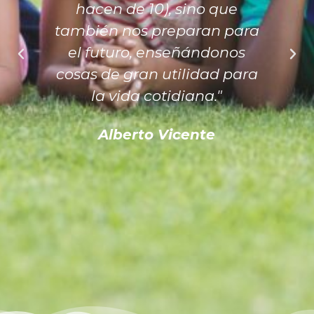
hacen de 10), sino que
también nos preparan para
el futuro, enseñándonos
cosas de gran utilidad para
la vida cotidiana."
Alberto Vicente