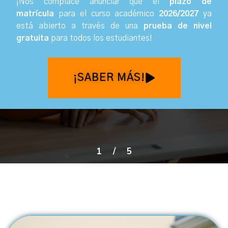
¡Nos complace anunciar que el
plazo de
matrícula
para el curso académico
2026/2027
ya
está abierto a través de una
prueba de nivel
gratuita
para todos los estudiantes
!
¡SABER MÁS!
1
/
5