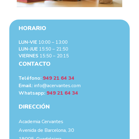
HORARIO
LUN-VIE
10:00 – 13:00
LUN-JUE
15:50 – 21:50
VIERNES
15:50 – 20:15
CONTACTO
Teléfono:
949 21 64 34
Email:
info@acervantes.com
Whatsapp:
949 21 64 34
DIRECCIÓN
Academia Cervantes
Avenida de Barcelona, 30