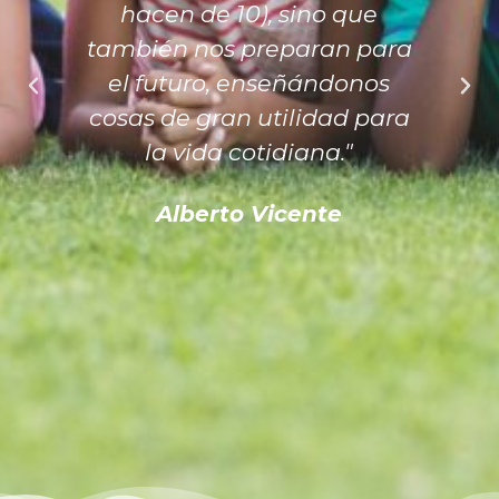
hacen de 10), sino que
también nos preparan para
el futuro, enseñándonos
cosas de gran utilidad para
la vida cotidiana."
Alberto Vicente