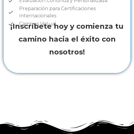
Evaluación Continua y Personalizada
Preparación para Certificaciones
Internacionales
Campus Virtual
¡Inscríbete hoy y comienza tu
camino hacia el éxito con
nosotros!