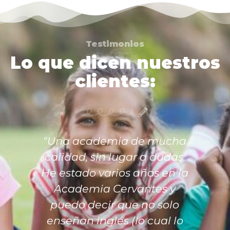
Testimonios
Lo que dicen nuestros
clientes:
"Una academia de mucha
calidad, sin lugar a dudas.
He estado varios años en la
Academia Cervantes y
puedo decir que no solo
enseñan inglés (lo cual lo