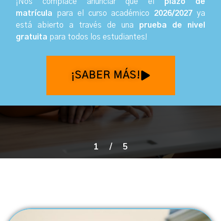
¡Nos complace anunciar que el
plazo de
matrícula
para el curso académico
2026/2027
ya
está abierto a través de una
prueba de nivel
gratuita
para todos los estudiantes
!
¡SABER MÁS!
1
/
5