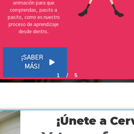
animación para que
comprendas, pasito a
pasito, como es nuestro
proceso de aprendizaje
desde dentro.
¡SABER
MÁS!
1
/
5
¡Únete a Ce