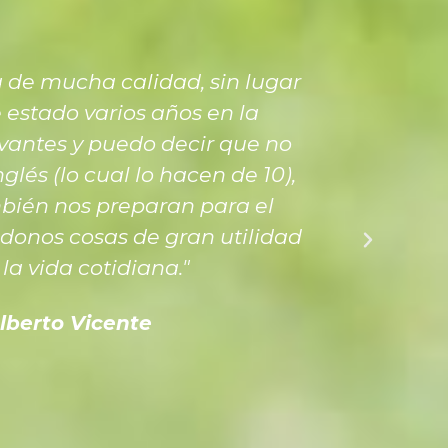
de mucha calidad, sin lugar
"
 estado varios años en la
h
antes y puedo decir que no
p
glés (lo cual lo hacen de 10),
ac
bién nos preparan para el
e
donos cosas de gran utilidad
e
la vida cotidiana."
es
lberto Vicente