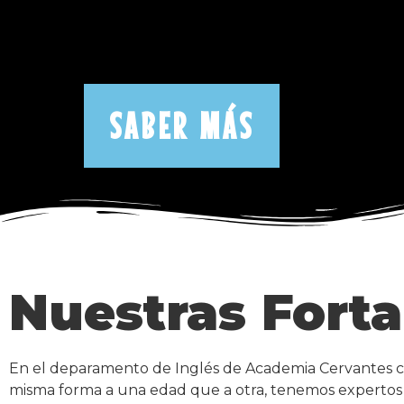
SABER MÁS
Nuestras Forta
En el deparamento de Inglés de Academia Cervantes co
misma forma a una edad que a otra, tenemos expertos e