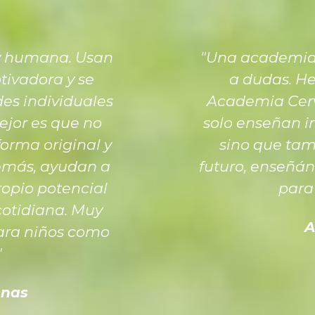
y humana. Usan
"Una academia 
ivadora y se
a dudas. He
es individuales
Academia Cerv
ejor es que no
solo enseñan in
orma original y
sino que tam
demás, ayudan a
futuro, enseñán
ropio potencial
para 
cotidiana. Muy
A
ara niños como
"
enas