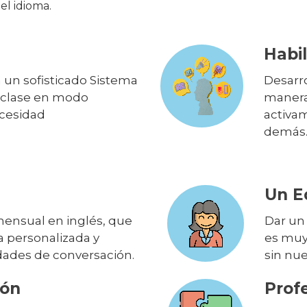
el idioma.
Habil
 un sofisticado Sistema
Desarro
 clase en modo
manera 
ecesidad
activa
demás
Un E
ensual en inglés, que
Dar un
a personalizada y
es muy
dades de conversación.
sin nue
ión
Prof