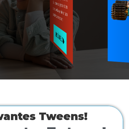
es una aventura que debe ser tanto educativa como emocionante.
¡DESCÚBRELO!
rvantes Tweens!