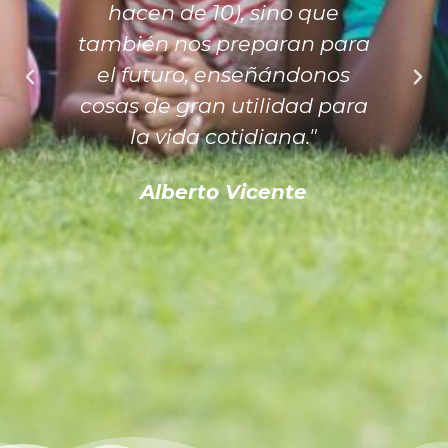
hacen de 10), sino que
también nos preparan para
el futuro, enseñándonos
cosas de gran utilidad para
la vida cotidiana."
Alberto Vicente