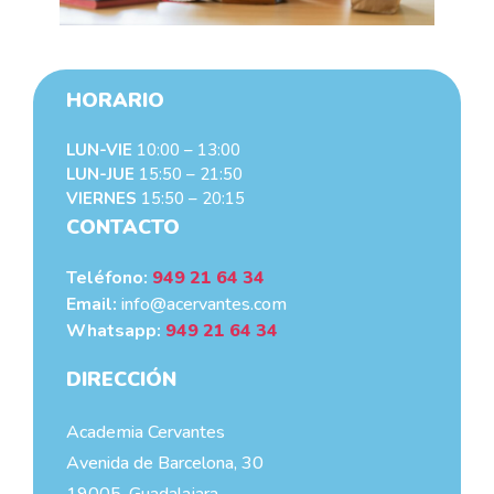
HORARIO
LUN-VIE
10:00 – 13:00
LUN-JUE
15:50 – 21:50
VIERNES
15:50 – 20:15
CONTACTO
Teléfono:
949 21 64 34
Email:
info@acervantes.com
Whatsapp:
949 21 64 34
DIRECCIÓN
Academia Cervantes
Avenida de Barcelona, 30