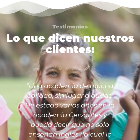
Testimonios
Lo que dicen nuestros
clientes:
"Una academia de mucha
calidad, sin lugar a dudas.
He estado varios años en la
Academia Cervantes y
puedo decir que no solo
enseñan inglés (lo cual lo