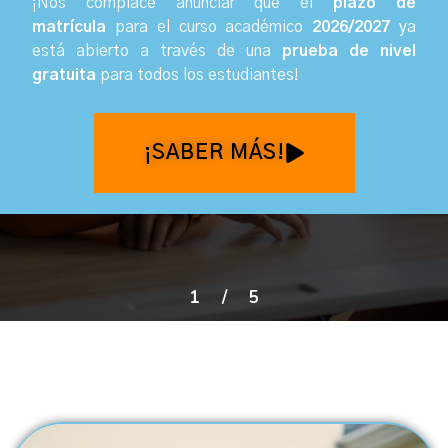
¡Nos complace anunciar que el
plazo de
matrícula
para el curso académico
2026/2027
ya
está abierto a través de una
prueba de nivel
gratuita
para todos los estudiantes
!
¡SABER MÁS!
1
/
5