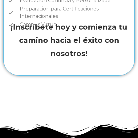
Evaluación Continua y Personalizada
Preparación para Certificaciones
Internacionales
Campus Virtual
¡Inscríbete hoy y comienza tu
camino hacia el éxito con
nosotros!