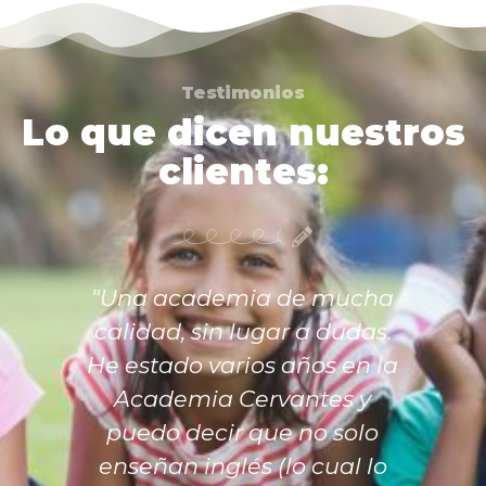
Testimonios
Lo que dicen nuestros
clientes:
"Una academia de mucha
calidad, sin lugar a dudas.
He estado varios años en la
Academia Cervantes y
puedo decir que no solo
enseñan inglés (lo cual lo