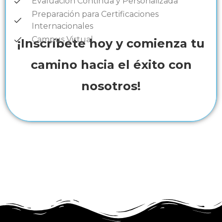
Evaluación Continua y Personalizada
Preparación para Certificaciones
Internacionales
Campus Virtual
¡Inscríbete hoy y comienza tu
camino hacia el éxito con
nosotros!