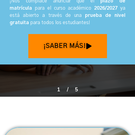
¡Nos complace anunciar que el
plazo de
matrícula
para el curso académico
2026/2027
ya
está abierto a través de una
prueba de nivel
gratuita
para todos los estudiantes
!
¡SABER MÁS!
1
/
5