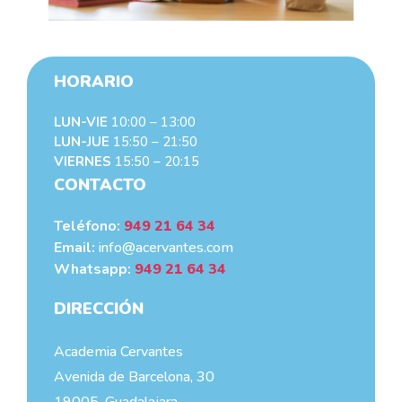
HORARIO
LUN-VIE
10:00 – 13:00
LUN-JUE
15:50 – 21:50
VIERNES
15:50 – 20:15
CONTACTO
Teléfono:
949 21 64 34
Email:
info@acervantes.com
Whatsapp:
949 21 64 34
DIRECCIÓN
Academia Cervantes
Avenida de Barcelona, 30