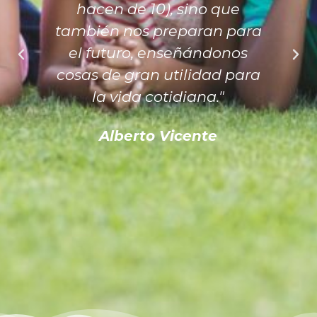
hacen de 10), sino que
también nos preparan para
el futuro, enseñándonos
cosas de gran utilidad para
la vida cotidiana."
Alberto Vicente