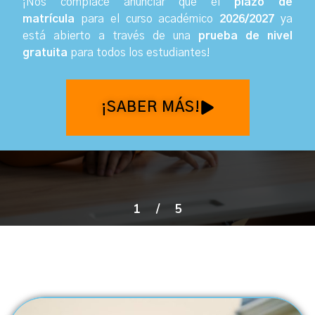
¡Nos complace anunciar que el
plazo de
matrícula
para el curso académico
2026/2027
ya
está abierto a través de una
prueba de nivel
gratuita
para todos los estudiantes
!
¡SABER MÁS!
1
/
5