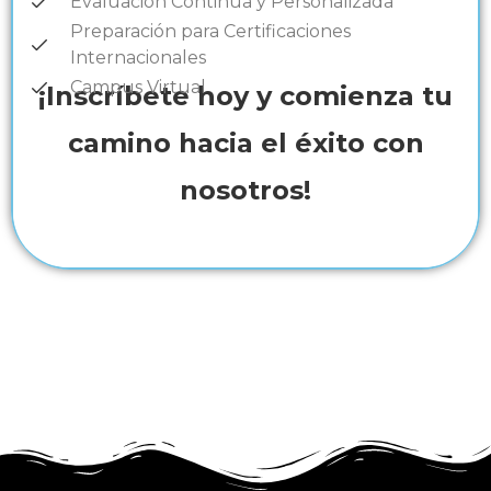
Evaluación Continua y Personalizada
Preparación para Certificaciones
Internacionales
Campus Virtual
¡Inscríbete hoy y comienza tu
camino hacia el éxito con
nosotros!