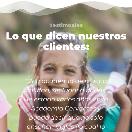
Testimonios
Lo que dicen nuestros
clientes:
"Una academia de mucha
calidad, sin lugar a dudas.
He estado varios años en la
Academia Cervantes y
puedo decir que no solo
enseñan inglés (lo cual lo