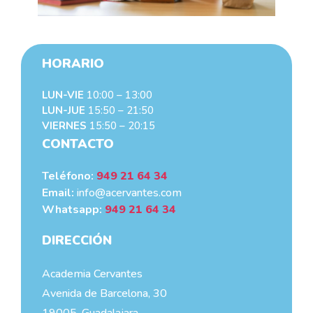
HORARIO
LUN-VIE
10:00 – 13:00
LUN-JUE
15:50 – 21:50
VIERNES
15:50 – 20:15
CONTACTO
Teléfono:
949 21 64 34
Email:
info@acervantes.com
Whatsapp:
949 21 64 34
DIRECCIÓN
Academia Cervantes
Avenida de Barcelona, 30