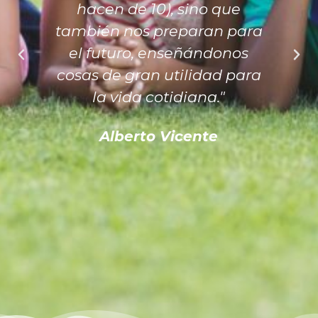
hacen de 10), sino que
también nos preparan para
el futuro, enseñándonos
cosas de gran utilidad para
la vida cotidiana."
Alberto Vicente