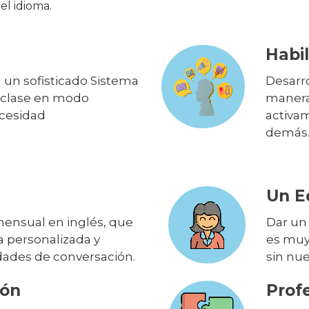
el idioma.
Habil
 un sofisticado Sistema
Desarro
 clase en modo
manera 
ecesidad
activa
demás
Un E
ensual en inglés, que
Dar un
a personalizada y
es muy
dades de conversación.
sin nue
ión
Prof