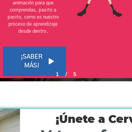
animación para que
comprendas, pasito a
pasito, como es nuestro
proceso de aprendizaje
desde dentro.
¡SABER
MÁS!
1
/
5
¡Únete a Ce