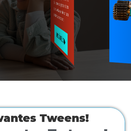
es una aventura que debe ser tanto educativa como emocionante.
¡DESCÚBRELO!
rvantes Tweens!