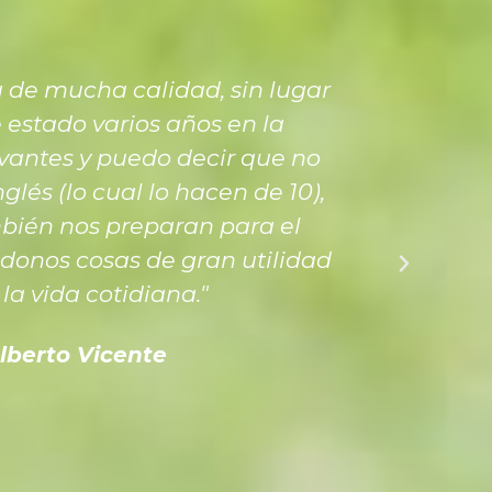
de mucha calidad, sin lugar
"
 estado varios años en la
h
antes y puedo decir que no
p
glés (lo cual lo hacen de 10),
ac
bién nos preparan para el
e
donos cosas de gran utilidad
e
la vida cotidiana."
es
lberto Vicente