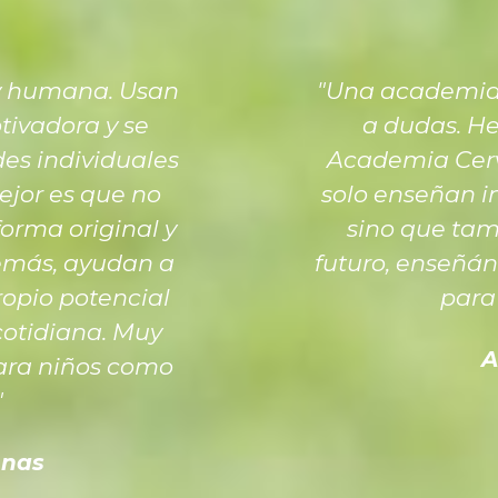
y humana. Usan
"Una academia 
ivadora y se
a dudas. He
es individuales
Academia Cerv
ejor es que no
solo enseñan in
orma original y
sino que tam
demás, ayudan a
futuro, enseñán
ropio potencial
para 
cotidiana. Muy
A
ara niños como
"
enas