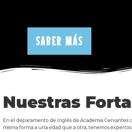
SABER MÁS
Nuestras Forta
En el deparamento de Inglés de Academia Cervantes co
misma forma a una edad que a otra, tenemos expertos e