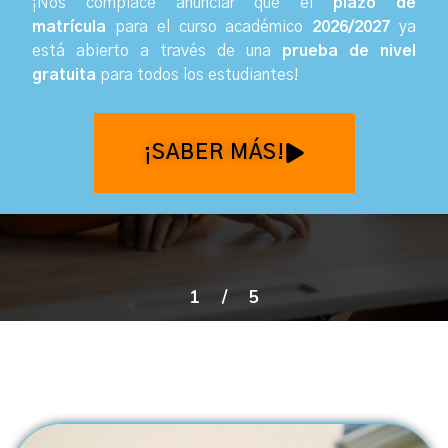
¡Nos complace anunciar que el
plazo de
matrícula
para el curso académico
2026/2027
ya
está abierto a través de una
prueba de nivel
gratuita
para todos los estudiantes
!
¡SABER MÁS!
1
/
5