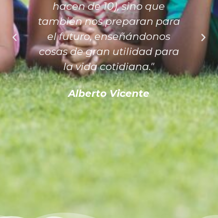
hacen de 10), sino que
también nos preparan para
el futuro, enseñándonos
cosas de gran utilidad para
la vida cotidiana."
Alberto Vicente