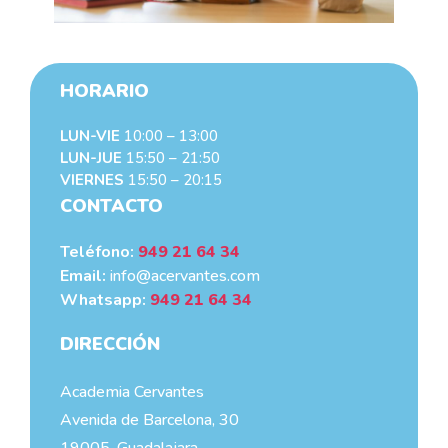
HORARIO
LUN-VIE
10:00 – 13:00
LUN-JUE
15:50 – 21:50
VIERNES
15:50 – 20:15
CONTACTO
Teléfono:
949 21 64 34
Email:
info@acervantes.com
Whatsapp:
949 21 64 34
DIRECCIÓN
Academia Cervantes
Avenida de Barcelona, 30