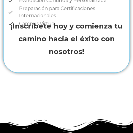
Evaluación Continua y Personalizada
Preparación para Certificaciones
Internacionales
Campus Virtual
¡Inscríbete hoy y comienza tu
camino hacia el éxito con
nosotros!