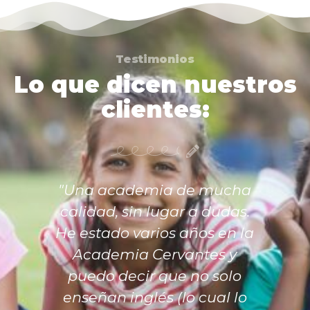
Testimonios
Lo que dicen nuestros
clientes:
"Una academia de mucha
calidad, sin lugar a dudas.
He estado varios años en la
Academia Cervantes y
puedo decir que no solo
enseñan inglés (lo cual lo