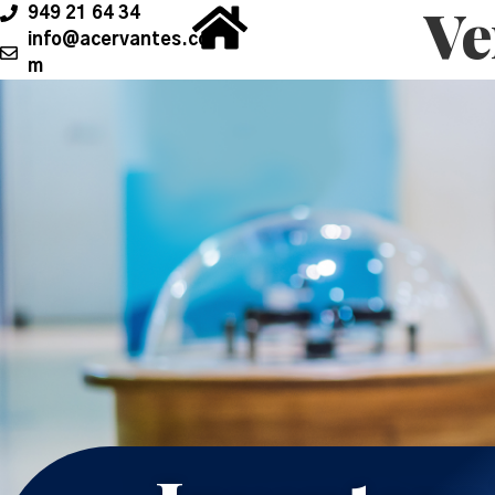
Ve
contenido
949 21 64 34
info@acervantes.co
m