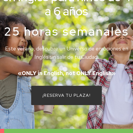
a 6 años
25 horas semanales
Este verano, descubre un Universo de emociones en
Inglés sin salir de tu Ciudad.
«ONLY in English, not ONLY English»
¡RESERVA TU PLAZA!