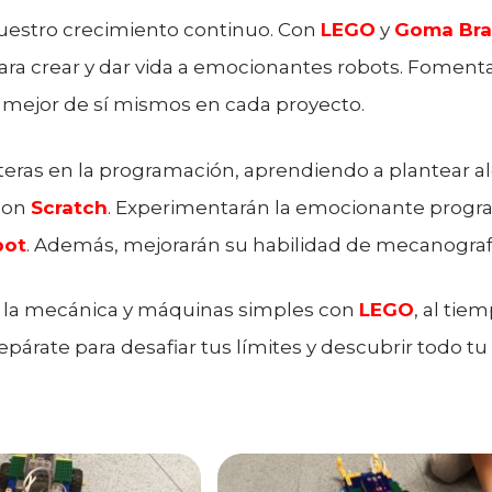
uestro crecimiento continuo. Con
LEGO
y
Goma Bra
 crear y dar vida a emocionantes robots. Fomentar
lo mejor de sí mismos en cada proyecto.
teras en la programación, aprendiendo a plantear 
con
Scratch
. Experimentarán la emocionante progr
bot
. Además, mejorarán su habilidad de mecanografí
ar la mecánica y máquinas simples con
LEGO
, al tie
párate para desafiar tus límites y descubrir todo 