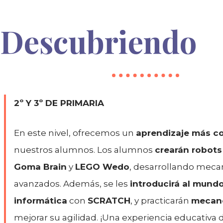
Descubriendo
2º Y 3º DE PRIMARIA
En este nivel, ofrecemos un
aprendizaje más c
nuestros alumnos. Los alumnos
crearán robots
Goma Brain
y
LEGO Wedo
, desarrollando mec
avanzados. Además, se les
introducirá al mundo
informática
con
SCRATCH
, y practicarán
mecano
mejorar su agilidad. ¡Una experiencia educativa d