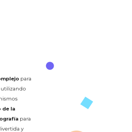
omplejo
para
utilizando
anismos
 de la
grafía
para
ivertida y