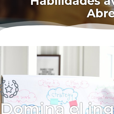
Habilidades av
Abre
Domina el ing