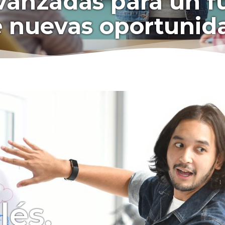
anzadas para un fu
 nuevas oportunid
lés.