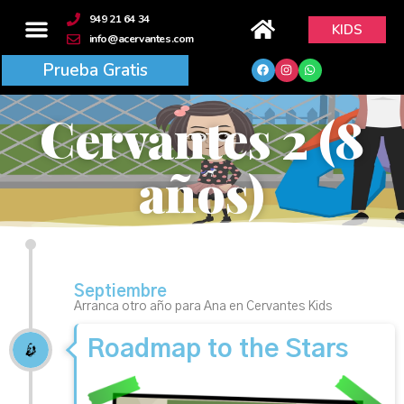
contenido
949 21 64 34
KIDS
info@acervantes.com
Prueba Gratis
Cervantes 2 (8
años)
Septiembre
Arranca otro año para Ana en Cervantes Kids
Roadmap to the Stars