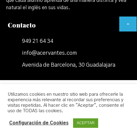
que cada alumno aprenda de una manera distinta y vea
natural el inglés en sus vidas.
Contacto
949 21 64 34
info@acervantes.com
Avenida de Barcelona, 30 Guadalajara
Política de Privacidad
Utilizamos cookies en nuestro sitio web para ofrecerle la
experiencia más relevante al recordar sus preferencias y
Términos y Condiciones
visitas repetidas. Al hacer clic en "Aceptar", consiente el
uso de TODAS las cookies.
Política de Cookies
© Todos los derechos reservados
Configuración de Cookies
ACEPTAR