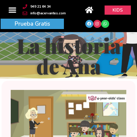
contenido
949 21 64 34
KIDS
info@acervantes.com
Prueba Gratis
La historia
de Ana